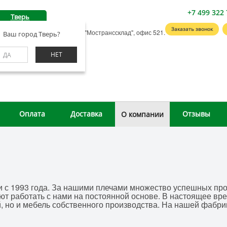
+7 499 322 
Тверь
Заказать звонок
вский проезд, д.4, корп. 1, БЦ "Мостранссклад", офис 521.
Ваш город Тверь?
НЕТ
ДА
Оплата
Доставка
Отзывы
О компании
и с 1993 года. За нашими плечами множество успешных про
ют работать с нами на постоянной основе. В настоящее вр
 но и мебель собственного производства. На нашей фабрик