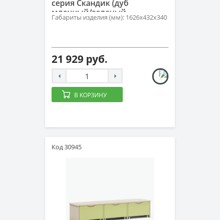
серия Скандик (дуб
млечный/зеленый
Габариты изделия (мм): 1626х432х340
ментоловый)
21 929 руб.
В КОРЗИНУ
Код 30945