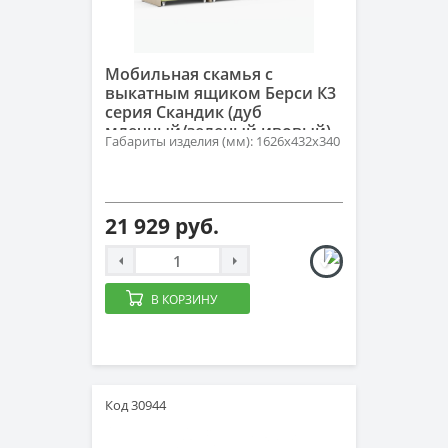
Мобильная скамья с
выкатным ящиком Берси К3
серия Скандик (дуб
млечный/зеленый ивовый)
Габариты изделия (мм): 1626х432х340
21 929 руб.
В КОРЗИНУ
Код 30944